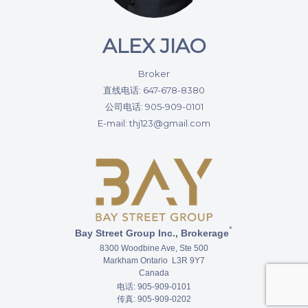
ALEX JIAO
Broker
直线电话: 647-678-8380
公司电话: 905-909-0101
E-mail: thj123@gmail.com
*
Bay Street Group Inc., Brokerage
8300 Woodbine Ave, Ste 500
Markham Ontario L3R 9Y7
Canada
电话: 905-909-0101
传真: 905-909-0202